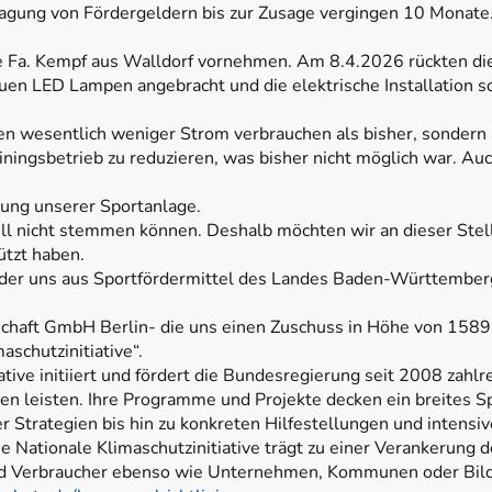
agung von Fördergeldern bis zur Zusage vergingen 10 Monate
e Fa. Kempf aus Walldorf vornehmen. Am 8.4.2026 rückten di
en LED Lampen angebracht und die elektrische Installation so
en wesentlich weniger Strom verbrauchen als bisher, sondern 
ainingsbetrieb zu reduzieren, was bisher nicht möglich war. Auc
rung unserer Sportanlage.
ziell nicht stemmen können. Deshalb möchten wir an dieser Stel
ützt haben.
 der uns aus Sportfördermittel des Landes Baden-Württember
haft GmbH Berlin- die uns einen Zuschuss in Höhe von 15891
aschutzinitiative“.
tive initiiert und fördert die Bundesregierung seit 2008 zahlre
n leisten. Ihre Programme und Projekte decken ein breites S
ger Strategien bis hin zu konkreten Hilfestellungen und inte
Die Nationale Klimaschutzinitiative trägt zu einer Verankerung 
und Verbraucher ebenso wie Unternehmen, Kommunen oder Bil