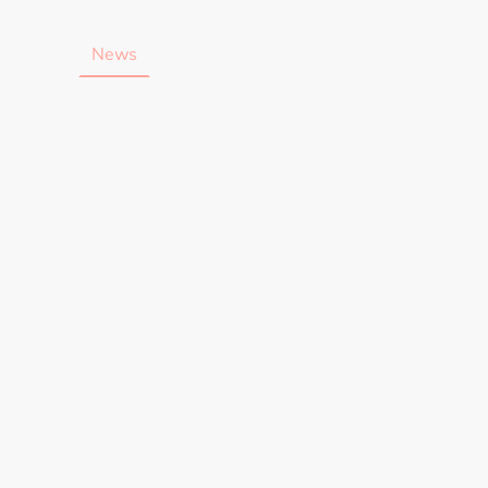
ltungen
News
Kontakt Vorstand
Business Partner
Jugendabteilung
Weitere Abteilungen
Unser C